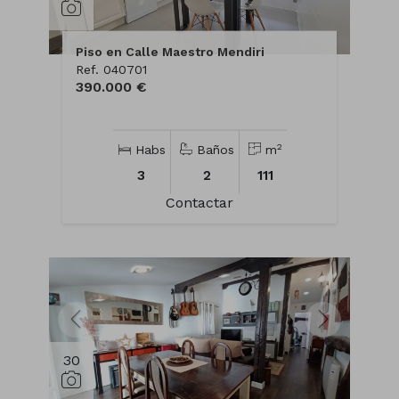
Piso en Calle Maestro Mendiri
Ref. 040701
390.000 €
2
Habs
Baños
m
3
2
111
Contactar
30