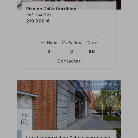
Piso en Calle Iturribide
Ref. 040722
219.900 €
2
Habs
Baños
m
2
2
80
Contactar
20
Local comercial en Calle sagarminaga