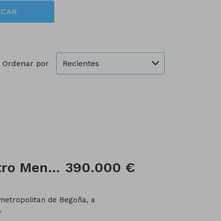
SCAR
Recientes
Ordenar por
Piso en Calle Maestro Mendiri
390.000 €
l metropolitan de Begoña, a
.